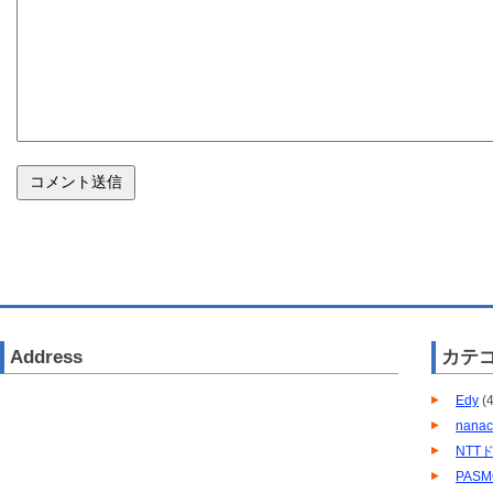
Address
カテ
Edy
(4
nana
NTT
PASM