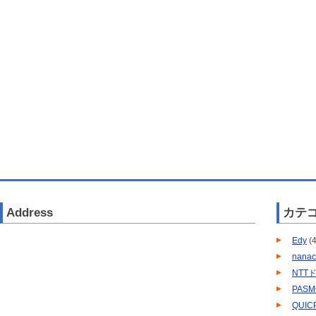
Address
カテ
Edy
(4
nana
NTT
PASM
QUIC